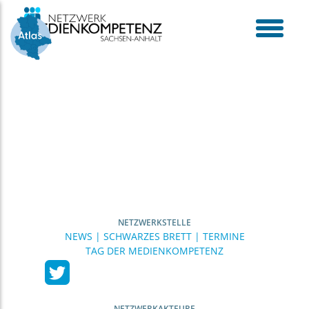
Skip
to
content
toggle
menu
NETZWERKSTELLE
NEWS | SCHWARZES BRETT | TERMINE
TAG DER MEDIENKOMPETENZ
NETZWERKAKTEURE