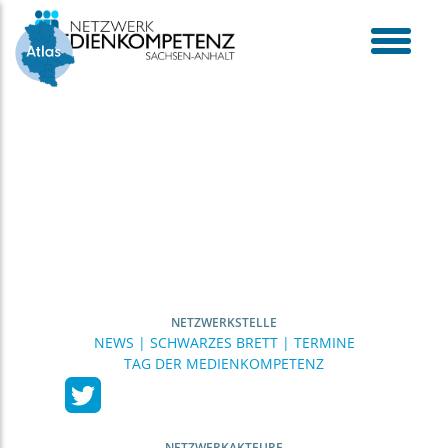
Skip
to
content
toggle
menu
NETZWERKSTELLE
NEWS | SCHWARZES BRETT | TERMINE
TAG DER MEDIENKOMPETENZ
NETZWERKAKTEURE