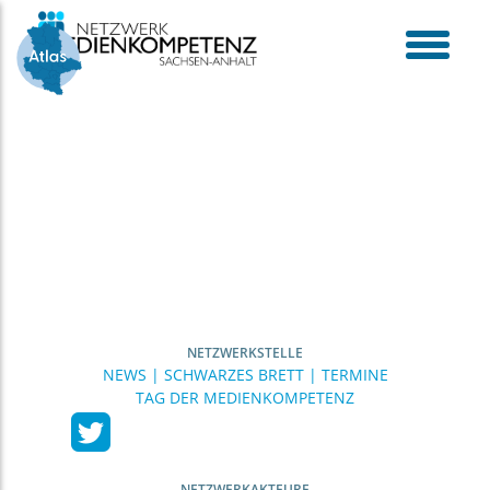
Skip
to
content
toggle
menu
NETZWERKSTELLE
NEWS | SCHWARZES BRETT | TERMINE
TAG DER MEDIENKOMPETENZ
NETZWERKAKTEURE