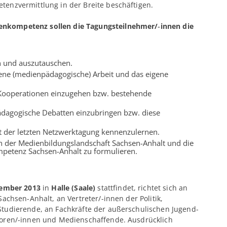
enzvermittlung in der Breite beschäftigen.
nkompetenz sollen die Tagungsteilnehmer/‑innen die
en und auszutauschen.
ene (medienpädagogische) Arbeit und das eigene
 Kooperationen einzugehen bzw. bestehende
ädagogische Debatten einzubringen bzw. diese
it der letzten Netzwerktagung kennenzulernen.
 in der Medienbildungslandschaft Sachsen-Anhalt und die
petenz Sachsen-Anhalt zu formulieren.
tember 2013
in
Halle (Saale)
stattfindet, richtet sich an
achsen-Anhalt, an Vertreter/-innen der Politik,
tudierende, an Fachkräfte der außerschulischen Jugend-
toren/-innen und Medienschaffende. Ausdrücklich