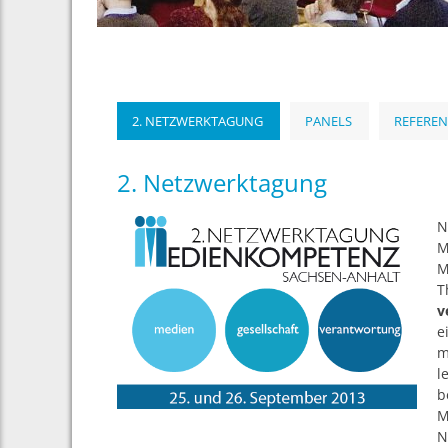
2. NETZWERKTAGUNG
PANELS
REFERE
2. Netzwerktagung
N
M
M
T
v
e
m
l
b
M
N