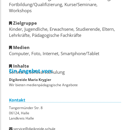
Fortbildung/Qualifizierung, Kurse/Seminare,
Workshops
Zielgruppe
Kinder, Jugendliche, Erwachsene, Studierende, Eltern,
Lehrkräfte, Pädagogische Fachkräfte
Medien
Computer, Foto, Internet, Smartphone/Tablet
Inhalte
Ein Angebot von:
Software, Softwareschulung
Digikreide Mario Krygier
Wir bieten medienpädagogische Angebote
Kontakt
Tangermünder Str. 8
06124, Halle
Landkreis Halle
service@digikreide.schule