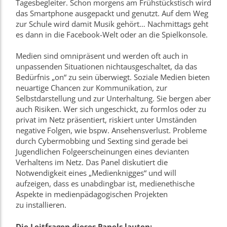
Tagesbegleiter. Schon morgens am Frühstückstisch wird
das Smartphone ausgepackt und genutzt. Auf dem Weg
zur Schule wird damit Musik gehört… Nachmittags geht
es dann in die Facebook-Welt oder an die Spielkonsole.
Medien sind omnipräsent und werden oft auch in
unpassenden Situationen
nicht
ausgeschaltet, da das
Bedürfnis „on“ zu sein überwiegt. Soziale Medien bieten
neuartige Chancen zur Kommunikation, zur
Selbstdarstellung und zur Unterhaltung. Sie
bergen
aber
auch Risiken. Wer sich ungeschickt, zu formlos oder zu
privat im Netz präsentiert, riskiert unter Umständen
negative Folgen, wie bspw. Ansehensverlust. Probleme
durch Cybermobbing und Sexting sind gerade bei
Jugendlichen Folgeerscheinungen eines devianten
Verhaltens im Netz. Das Panel diskutiert die
Notwendigkeit eines „Medienknigges“ und will
aufzeigen, dass es unabdingbar ist, medienethische
Aspekte in medienpädagogischen Projekten
zu
installieren
.
Die Leitfragen dieses Panels lauten: