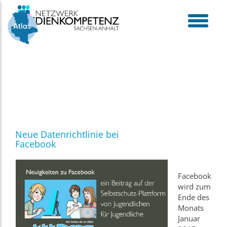
Skip
to
content
toggle
menu
Neue Datenrichtlinie bei
Facebook
Facebook
wird zum
Ende des
Monats
Januar